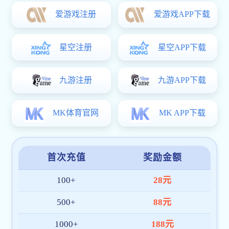
利用系统漏洞干扰平台正常运行
从事未经授权的宣传、引流或推广行为
五、知识产权声明
球友会体育平台的所有内容（含图像、数据、结构设计、源代码等）
均为平台或其授权方合法所有。用户不得擅自使用、传播或改编平台
资料。
六、免责声明
本平台所提供的数据和信息均为参考用途，不对用户因依赖该等信息
所产生的后果承担法律责任。
七、协议修改