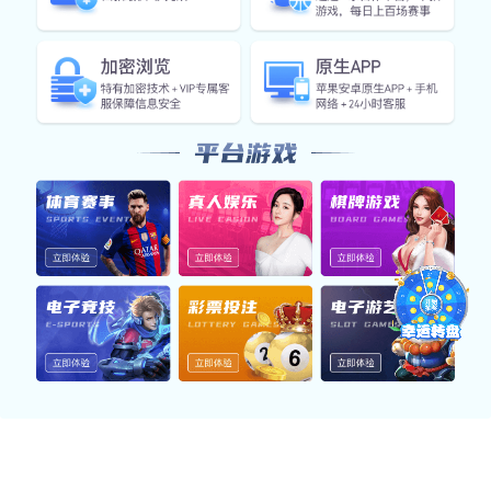
v6.3.0 · 版本发布
发布日期：2025年10月18日
本次更新重点提升多终端体验、一致性推荐策略以及账户系
统稳定性。
1. 多端统一适配
针对桌面、移动、小程序端进行布局标准化，用户可跨设备继续
浏览赛事与历史操作，无需重复设置。
新引入的“核心组件容错机制”确保即使部分模块异常也不会影响
主要流程，进一步增强平台可靠性。
2. 推荐系统升级
推荐逻辑加入用户操作偏好、浏览行为等维度，动态生成个性化
推荐。也支持查看平台热投排行。