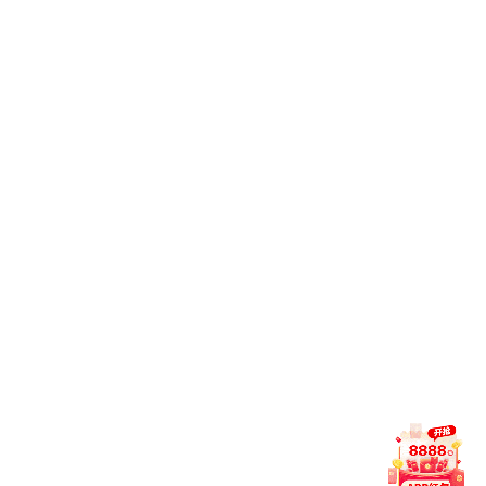
3. 账户结构重构
优化设备登录体验，支持自动识别；成长记录以图表形式展现，
便于用户自查；新增记录筛选功能，提高可读性。
4. 其他更新
解决低分辨率设备部分界面错位问题。
整体加载速度提升约 27%。
帮助中心加入“规则教学”视频，支持中文字幕。
5. 风险提示系统上线
当赛事数据波动过快时，系统将弹出提示层，避免误触操作。串
联项目中若出现异常，也可自动筛除。
6. 地区适配与语言拓展
球友会体育 新增多语言界面（含英语、马来语、泰语），支持地
区自动切换赛事内容与显示格式。