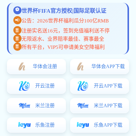
注册时请提供真实、完整且最新的个人信息。
用户有责任保护好自己的账户信息，若因自身原因造成账户被盗
用，本平台不承担责任。
账户专属注册者本人使用，严禁出借、转让或共享。
三、服务内容
平台主要提供赛事追踪、比分直播、热门资讯、用户讨论等功能，相
关服务会根据球友会体育-球友会体育(中国)官方在线平台策略动态调
整。
四、用户行为规范
为维护平台秩序，用户不得从事以下行为：
发布违法、暴力、歧视或具有误导性的内容
侵犯他人合法权益（包括知识产权和隐私）