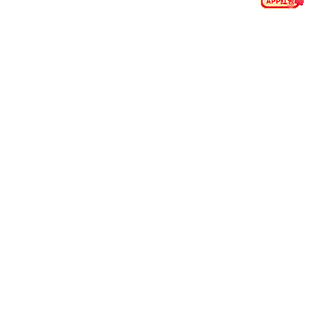
同时根据用户地理位置适配页面时区与本地显示，优化 球友会体
育-球友会体育(中国)官方在线 的跨区域使用体验。
荣誉与成就
球友会体育 在多个国际赛事科技平台评比中脱颖而出，持续
提升安全性与观赛体验。