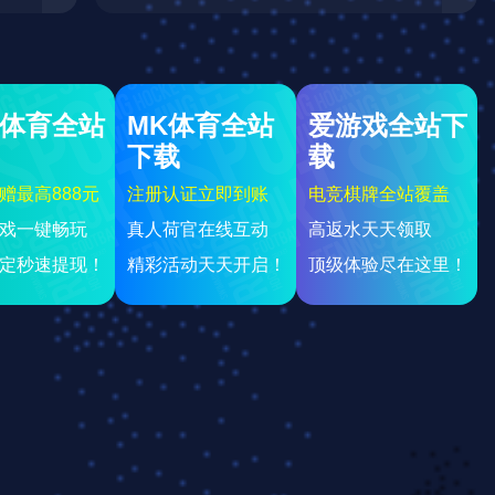
驱动
断迭代功能细节与视觉交互体验，结合 AI 智
户提供精准内容分发与个性化推荐，增强整体
？