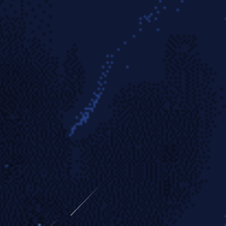
我们不仅是体育赛事数据平台，更是一
始
7x24 小时客服支持
数据隐私
无论是深夜浏览还是假期咨询，我
全站采用银行级 S
们的专业客服团队全年在线，提供
动态防护系统，
多语种支持，第一时间响应各类技
行为进行多重加
术及账户问题，保障服务不间断。
安全、可靠、透
台