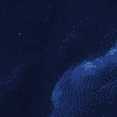
赛事专题
整合重要赛事专题页、球队档案与图文集锦，适
合深入了解比赛背景与阵容走势。