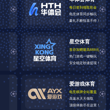
平台
聚焦全球体育用户的实时
球友会体育(中国)官方在
制运营，平台数据透明、交易流程规范，长期
系统，持续服务全球数百万用户，树立良好品