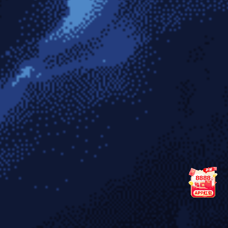
互动内容
提供多种媒体形式如图文、短视频、集锦回顾，
提升球友会体育 的平台使用粘性与用户参与感。