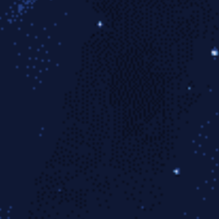
站式的信息服务提供商。从实时数据同步到安全机
终致力于为全球用户带来可靠、高效、便捷的综合体
双重加密
覆盖全球体育赛事
SL 安全协议与
每天更新数千场全球热门体育与电
平台
对用户信息及操作
子竞技赛事，包括英超、NBA、
数据
密处理，打造一个
LOL、羽毛球、F1 等，涵盖主流
应迅
明的体育数据平
与小众赛事，内容全面、分类清
流
。
晰。